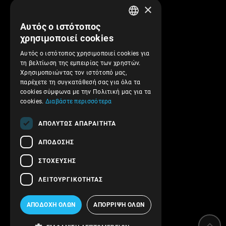
×
Πληροφορίες
Αυτός ο ιστότοπος
GREEK
χρησιμοποιεί cookies
Προφίλ Εταιρείας
ENGLISH
Αυτός ο ιστότοπος χρησιμοποιεί cookies για
Αποστολές και Πληρωμές
τη βελτίωση της εμπειρίας των χρηστών.
Επιστροφές και Ακυρώσεις
Χρησιμοποιώντας τον ιστότοπό μας,
παρέχετε τη συγκατάθεσή σας για όλα τα
Όροι Χρήσης
cookies σύμφωνα με την Πολιτική μας για τα
Πολιτική Απορρήτου
cookies.
Διαβάστε περισσότερα
Ασφάλεια συναλλαγών
ΑΠΟΛΎΤΩΣ ΑΠΑΡΑΊΤΗΤΑ
Επικοινωνήστε μαζί μας
ΑΠΌΔΟΣΗΣ
Follow us!
ΣΤΌΧΕΥΣΗΣ
ΛΕΙΤΟΥΡΓΙΚΌΤΗΤΑΣ
ΑΠΟΔΟΧΉ ΌΛΩΝ
ΑΠΌΡΡΙΨΗ ΌΛΩΝ