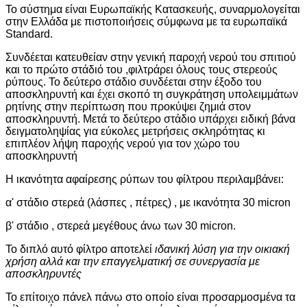
Το σύστημα είναι Ευρωπαϊκής Κατασκευής, συναρμολογείται
στην Ελλάδα με πιστοποιήσεις σύμφωνα με τα ευρωπαϊκά
Standard.
Συνδέεται κατευθείαν στην γενική παροχή νερού του σπιτιού
και το πρώτο στάδιό του ,φιλτράρει όλους τους στερεούς
ρύπους. Το δεύτερο στάδιο συνδέεται στην έξοδο του
αποσκληρυντή και έχει σκοπό τη συγκράτηση υπολειμμάτων
ρητίνης στην περίπτωση που προκύψει ζημιά στον
αποσκληρυντή. Μετά το δεύτερο στάδιο υπάρχει ειδική βάνα
δειγματοληψίας για εύκολες μετρήσεις σκληρότητας κι
επιπλέον λήψη παροχής νερού για τον χώρο του
αποσκληρυντή
Η ικανότητα αφαίρεσης ρύπων του φίλτρου περιλαμβάνει:
α' στάδιο στερεά (λάσπες , πέτρες) , με ικανότητα 30 micron
β' στάδιο , στερεά μεγέθους άνω των 30 micron.
Το διπλό αυτό φίλτρο αποτελεί
ιδανική λύση για την οικιακή
χρήση αλλά και την επαγγελματική σε συνεργασία με
αποσκληρυντές
Το επίτοιχο πάνελ πάνω στο οποίο είναι προσαρμοσμένα τα