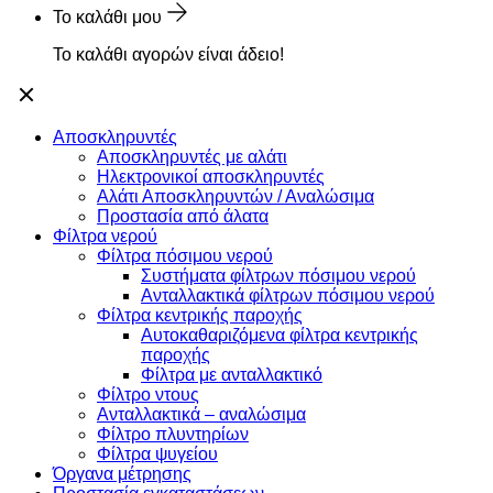
Το καλάθι μου
Το καλάθι αγορών είναι άδειο!
Αποσκληρυντές
Αποσκληρυντές με αλάτι
Ηλεκτρονικοί αποσκληρυντές
Αλάτι Αποσκληρυντών / Αναλώσιμα
Προστασία από άλατα
Φίλτρα νερού
Φίλτρα πόσιμου νερού
Συστήματα φίλτρων πόσιμου νερού
Ανταλλακτικά φίλτρων πόσιμου νερού
Φίλτρα κεντρικής παροχής
Αυτοκαθαριζόμενα φίλτρα κεντρικής
παροχής
Φίλτρα με ανταλλακτικό
Φίλτρο ντους
Ανταλλακτικά – αναλώσιμα
Φίλτρο πλυντηρίων
Φίλτρα ψυγείου
Όργανα μέτρησης