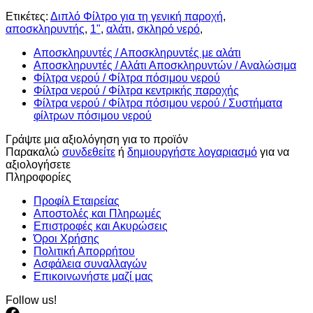
Ετικέτες:
Διπλό Φίλτρο για τη γενική παροχή
,
αποσκληρυντής
,
1"
,
αλάτι
,
σκληρό νερό
,
Αποσκληρυντές / Αποσκληρυντές με αλάτι
Αποσκληρυντές / Αλάτι Αποσκληρυντών / Αναλώσιμα
Φίλτρα νερού / Φίλτρα πόσιμου νερού
Φίλτρα νερού / Φίλτρα κεντρικής παροχής
Φίλτρα νερού / Φίλτρα πόσιμου νερού / Συστήματα
φίλτρων πόσιμου νερού
Γράψτε μια αξιολόγηση για το προϊόν
Παρακαλώ
συνδεθείτε
ή
δημιουργήστε λογαριασμό
για να
αξιολογήσετε
Πληροφορίες
Προφίλ Εταιρείας
Αποστολές και Πληρωμές
Επιστροφές και Ακυρώσεις
Όροι Χρήσης
Πολιτική Απορρήτου
Ασφάλεια συναλλαγών
Επικοινωνήστε μαζί μας
Follow us!