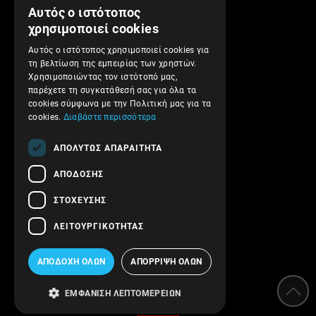
Αυτός ο ιστότοπος
GREEK
χρησιμοποιεί cookies
Προφίλ Εταιρείας
ENGLISH
Αυτός ο ιστότοπος χρησιμοποιεί cookies για
Αποστολές και Πληρωμές
τη βελτίωση της εμπειρίας των χρηστών.
Επιστροφές και Ακυρώσεις
Χρησιμοποιώντας τον ιστότοπό μας,
παρέχετε τη συγκατάθεσή σας για όλα τα
Όροι Χρήσης
cookies σύμφωνα με την Πολιτική μας για τα
Πολιτική Απορρήτου
cookies.
Διαβάστε περισσότερα
Ασφάλεια συναλλαγών
ΑΠΟΛΎΤΩΣ ΑΠΑΡΑΊΤΗΤΑ
Επικοινωνήστε μαζί μας
ΑΠΌΔΟΣΗΣ
Follow us!
ΣΤΌΧΕΥΣΗΣ
ΛΕΙΤΟΥΡΓΙΚΌΤΗΤΑΣ
ΑΠΟΔΟΧΉ ΌΛΩΝ
ΑΠΌΡΡΙΨΗ ΌΛΩΝ
Κατηγορίες
ΕΜΦΆΝΙΣΗ ΛΕΠΤΟΜΕΡΕΙΏΝ