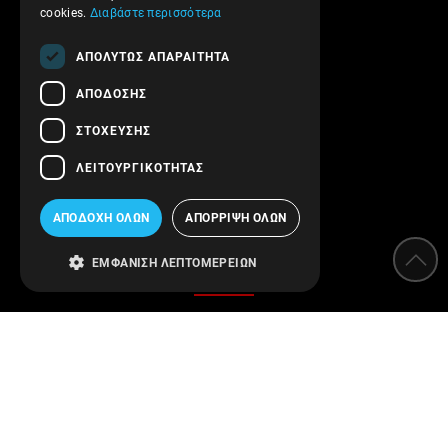
Πολιτική Απορρήτου
cookies.
Διαβάστε περισσότερα
Ασφάλεια συναλλαγών
ΑΠΟΛΎΤΩΣ ΑΠΑΡΑΊΤΗΤΑ
Επικοινωνήστε μαζί μας
ΑΠΌΔΟΣΗΣ
Follow us!
ΣΤΌΧΕΥΣΗΣ
ΛΕΙΤΟΥΡΓΙΚΌΤΗΤΑΣ
ΑΠΟΔΟΧΉ ΌΛΩΝ
ΑΠΌΡΡΙΨΗ ΌΛΩΝ
Κατηγορίες
ΕΜΦΆΝΙΣΗ ΛΕΠΤΟΜΕΡΕΙΏΝ
Αποσκληρυντές
Φίλτρα νερού
Όργανα μέτρησης
Προστασία εγκαταστάσεων
Απολύμανση