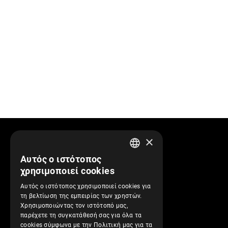
×
Πληροφορίες
Αυτός ο ιστότοπος
GREEK
χρησιμοποιεί cookies
Προφίλ Εταιρείας
ENGLISH
Αυτός ο ιστότοπος χρησιμοποιεί cookies για
Αποστολές και Πληρωμές
τη βελτίωση της εμπειρίας των χρηστών.
Επιστροφές και Ακυρώσεις
Χρησιμοποιώντας τον ιστότοπό μας,
παρέχετε τη συγκατάθεσή σας για όλα τα
Όροι Χρήσης
cookies σύμφωνα με την Πολιτική μας για τα