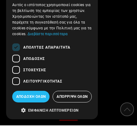
ENGLISH
Αυτός ο ιστότοπος χρησιμοποιεί cookies για
Αποστολές και Πληρωμές
τη βελτίωση της εμπειρίας των χρηστών.
Επιστροφές και Ακυρώσεις
Χρησιμοποιώντας τον ιστότοπό μας,
παρέχετε τη συγκατάθεσή σας για όλα τα
Όροι Χρήσης
cookies σύμφωνα με την Πολιτική μας για τα
Πολιτική Απορρήτου
cookies.
Διαβάστε περισσότερα
Ασφάλεια συναλλαγών
ΑΠΟΛΎΤΩΣ ΑΠΑΡΑΊΤΗΤΑ
Επικοινωνήστε μαζί μας
ΑΠΌΔΟΣΗΣ
Follow us!
ΣΤΌΧΕΥΣΗΣ
ΛΕΙΤΟΥΡΓΙΚΌΤΗΤΑΣ
ΑΠΟΔΟΧΉ ΌΛΩΝ
ΑΠΌΡΡΙΨΗ ΌΛΩΝ
Κατηγορίες
ΕΜΦΆΝΙΣΗ ΛΕΠΤΟΜΕΡΕΙΏΝ
Αποσκληρυντές
Φίλτρα νερού