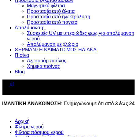
Προστασία εγκαταστάσεων
Μαγνητικά φίλτρα
Προστασία από άλατα
Προστασία από ηλεκτρόλυση
Προστασία από παγετό
Απολύμανση
Συσκευές UV με υπεριώδες φως για απολύμανση
νερού
Απολύμανση με χλώριο
ΘΕΡΜΑΝΣΗ ΚΛΙΜΑΤΙΣΜΟΣ ΗΛΙΑΚΑ
Πισίνα
Αξεσουάρ πισίνας
Χημικά πισίνας
Blog
el
0
ΝΤΙΚΗ ΑΝΑΚΟΙΝΩΣΗ:
Ενημερώνουμε ότι από
3 έως 24 Αυγ
Αρχική
Φίλτρα νερού
Φίλτρα πόσιμου νερού