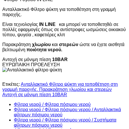
Ανταλλακτικό Φίλτρο ψύκτη για
τοποθέτηση στη γραμμή
παροχής.
Είναι τεχνολογίας
IN LINE
και μπορεί να τοποθετηθέι σε
πολλές εφαρμογές όπως σε αντίστροφες ωσμώσεις οικιακού
τύπου, ψυγεία , καφετιέρες κλπ
Παρακράτηση
χλωρίου
και
στερεών
ώστε να έχετε αισθητά
βελτιωμένη
ποιότητα νερού.
Αντοχή σε μόνιμη πίεση
10
BAR
ΕΥΡΩΠΑΙΚΗ ΠΡΟΕΛΕΥΣΗ
Ετικέτες:
Ανταλλακτικό Φίλτρο ψύκτη για τοποθέτηση στη
γραμμή παροχής. Παρακράτηση χλωρίου και στερεών
Αντοχή σε μόνιμη πίεση 10BAR
Φίλτρα νερού / Φίλτρα πόσιμου νερού
Φίλτρα νερού / Φίλτρα πόσιμου νερού / Ανταλλακτικά
φίλτρων πόσιμου νερού
Φίλτρα νερού / Φίλτρα πόσιμου νερού / Συστήματα
φίλτρων πόσιμου νερού