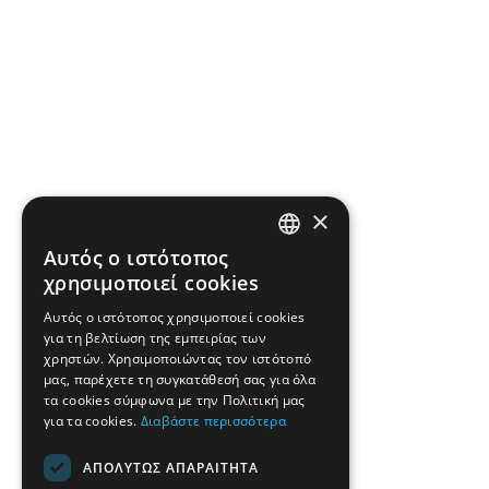
×
Αυτός ο ιστότοπος
GREEK
χρησιμοποιεί cookies
ENGLISH
Αυτός ο ιστότοπος χρησιμοποιεί cookies
για τη βελτίωση της εμπειρίας των
χρηστών. Χρησιμοποιώντας τον ιστότοπό
μας, παρέχετε τη συγκατάθεσή σας για όλα
τα cookies σύμφωνα με την Πολιτική μας
για τα cookies.
Διαβάστε περισσότερα
ΑΠΟΛΎΤΩΣ ΑΠΑΡΑΊΤΗΤΑ