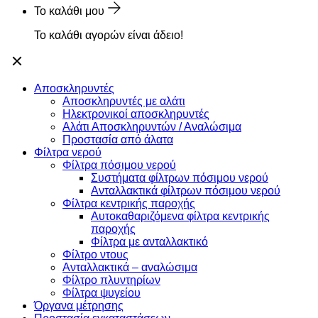
Το καλάθι μου
Το καλάθι αγορών είναι άδειο!
Αποσκληρυντές
Αποσκληρυντές με αλάτι
Ηλεκτρονικοί αποσκληρυντές
Αλάτι Αποσκληρυντών / Αναλώσιμα
Προστασία από άλατα
Φίλτρα νερού
Φίλτρα πόσιμου νερού
Συστήματα φίλτρων πόσιμου νερού
Ανταλλακτικά φίλτρων πόσιμου νερού
Φίλτρα κεντρικής παροχής
Αυτοκαθαριζόμενα φίλτρα κεντρικής
παροχής
Φίλτρα με ανταλλακτικό
Φίλτρο ντους
Ανταλλακτικά – αναλώσιμα
Φίλτρο πλυντηρίων
Φίλτρα ψυγείου
Όργανα μέτρησης