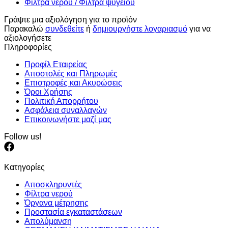
Φίλτρα νερού / Φίλτρα ψυγείου
Γράψτε μια αξιολόγηση για το προϊόν
Παρακαλώ
συνδεθείτε
ή
δημιουργήστε λογαριασμό
για να
αξιολογήσετε
Πληροφορίες
Προφίλ Εταιρείας
Αποστολές και Πληρωμές
Επιστροφές και Ακυρώσεις
Όροι Χρήσης
Πολιτική Απορρήτου
Ασφάλεια συναλλαγών
Επικοινωνήστε μαζί μας
Follow us!
Κατηγορίες
Αποσκληρυντές
Φίλτρα νερού
Όργανα μέτρησης
Προστασία εγκαταστάσεων
Απολύμανση