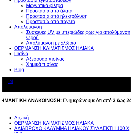
Προστασία εγκαταστάσεων
Μαγνητικά φίλτρα
Προστασία από άλατα
Προστασία από ηλεκτρόλυση
Προστασία από παγετό
Απολύμανση
Συσκευές UV με υπεριώδες φως για απολύμανση
νερού
Απολύμανση με χλώριο
ΘΕΡΜΑΝΣΗ ΚΛΙΜΑΤΙΣΜΟΣ ΗΛΙΑΚΑ
Πισίνα
Αξεσουάρ πισίνας
Χημικά πισίνας
Blog
el
0
ΝΤΙΚΗ ΑΝΑΚΟΙΝΩΣΗ:
Ενημερώνουμε ότι από
3 έως 24 Αυγ
Αρχική
ΘΕΡΜΑΝΣΗ ΚΛΙΜΑΤΙΣΜΟΣ ΗΛΙΑΚΑ
ΑΔΙΑΒΡΟΧΟ ΚΑΛΥΜΜΑ ΗΛΙΑΚΟΥ ΣΥΛΛΕΚΤΗ 100 Χ