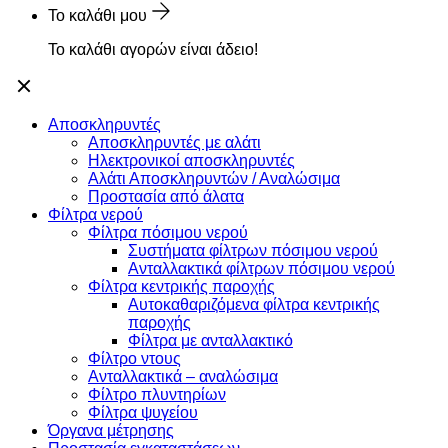
Το καλάθι μου
Το καλάθι αγορών είναι άδειο!
Αποσκληρυντές
Αποσκληρυντές με αλάτι
Ηλεκτρονικοί αποσκληρυντές
Αλάτι Αποσκληρυντών / Αναλώσιμα
Προστασία από άλατα
Φίλτρα νερού
Φίλτρα πόσιμου νερού
Συστήματα φίλτρων πόσιμου νερού
Ανταλλακτικά φίλτρων πόσιμου νερού
Φίλτρα κεντρικής παροχής
Αυτοκαθαριζόμενα φίλτρα κεντρικής
παροχής
Φίλτρα με ανταλλακτικό
Φίλτρο ντους
Ανταλλακτικά – αναλώσιμα
Φίλτρο πλυντηρίων
Φίλτρα ψυγείου
Όργανα μέτρησης