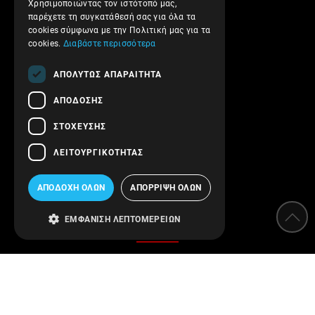
Επιστροφές και Ακυρώσεις
Χρησιμοποιώντας τον ιστότοπό μας,
παρέχετε τη συγκατάθεσή σας για όλα τα
Όροι Χρήσης
cookies σύμφωνα με την Πολιτική μας για τα
Πολιτική Απορρήτου
cookies.
Διαβάστε περισσότερα
Ασφάλεια συναλλαγών
ΑΠΟΛΎΤΩΣ ΑΠΑΡΑΊΤΗΤΑ
Επικοινωνήστε μαζί μας
ΑΠΌΔΟΣΗΣ
Follow us!
ΣΤΌΧΕΥΣΗΣ
ΛΕΙΤΟΥΡΓΙΚΌΤΗΤΑΣ
ΑΠΟΔΟΧΉ ΌΛΩΝ
ΑΠΌΡΡΙΨΗ ΌΛΩΝ
Κατηγορίες
ΕΜΦΆΝΙΣΗ ΛΕΠΤΟΜΕΡΕΙΏΝ
Αποσκληρυντές
Φίλτρα νερού
Όργανα μέτρησης