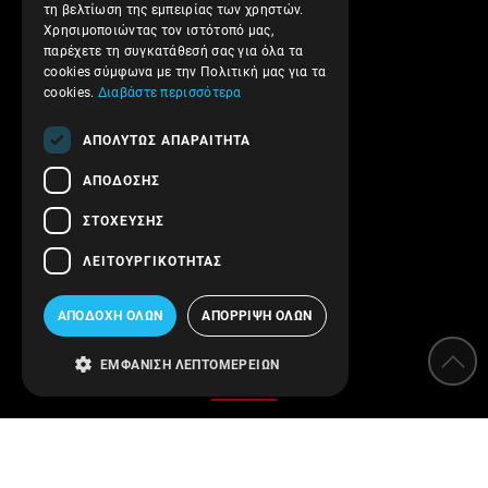
τη βελτίωση της εμπειρίας των χρηστών.
Επιστροφές και Ακυρώσεις
Χρησιμοποιώντας τον ιστότοπό μας,
παρέχετε τη συγκατάθεσή σας για όλα τα
Όροι Χρήσης
cookies σύμφωνα με την Πολιτική μας για τα
Πολιτική Απορρήτου
cookies.
Διαβάστε περισσότερα
Ασφάλεια συναλλαγών
ΑΠΟΛΎΤΩΣ ΑΠΑΡΑΊΤΗΤΑ
Επικοινωνήστε μαζί μας
ΑΠΌΔΟΣΗΣ
Follow us!
ΣΤΌΧΕΥΣΗΣ
ΛΕΙΤΟΥΡΓΙΚΌΤΗΤΑΣ
ΑΠΟΔΟΧΉ ΌΛΩΝ
ΑΠΌΡΡΙΨΗ ΌΛΩΝ
Κατηγορίες
ΕΜΦΆΝΙΣΗ ΛΕΠΤΟΜΕΡΕΙΏΝ
Αποσκληρυντές
Φίλτρα νερού
Όργανα μέτρησης