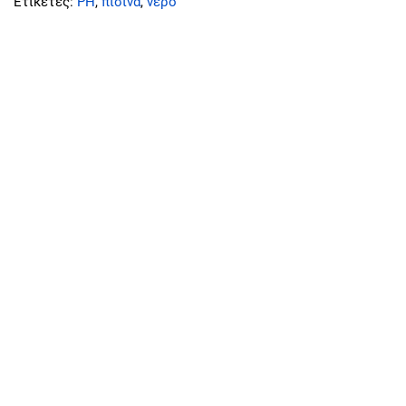
Ετικέτες:
PH
,
πισίνα
,
νερό