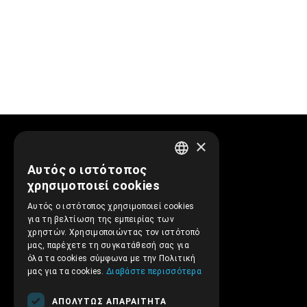
×
Πληροφορίες
Αυτός ο ιστότοπος
GREEK
χρησιμοποιεί cookies
Προφίλ Εταιρείας
ENGLISH
Αυτός ο ιστότοπος χρησιμοποιεί cookies
Αποστολές και Πληρωμές
για τη βελτίωση της εμπειρίας των
Επιστροφές και Ακυρώσεις
χρηστών. Χρησιμοποιώντας τον ιστότοπό
μας, παρέχετε τη συγκατάθεσή σας για
Όροι Χρήσης
όλα τα cookies σύμφωνα με την Πολιτική
Πολιτική Απορρήτου
μας για τα cookies.
Διαβάστε περισσότερα
Ασφάλεια συναλλαγών
ΑΠΟΛΎΤΩΣ ΑΠΑΡΑΊΤΗΤΑ