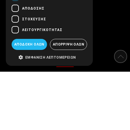
Επικοινωνήστε μαζί μας
ΑΠΌΔΟΣΗΣ
Follow us!
ΣΤΌΧΕΥΣΗΣ
ΛΕΙΤΟΥΡΓΙΚΌΤΗΤΑΣ
ΑΠΟΔΟΧΉ ΌΛΩΝ
ΑΠΌΡΡΙΨΗ ΌΛΩΝ
Κατηγορίες
ΕΜΦΆΝΙΣΗ ΛΕΠΤΟΜΕΡΕΙΏΝ
Αποσκληρυντές
Φίλτρα νερού
Όργανα μέτρησης
Προστασία εγκαταστάσεων
Απολύμανση
ΘΕΡΜΑΝΣΗ ΚΛΙΜΑΤΙΣΜΟΣ ΗΛΙΑΚΑ
Πισίνα